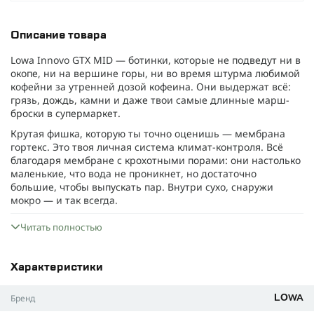
Описание товара
Lowa Innovo GTX MID — ботинки, которые не подведут ни в
окопе, ни на вершине горы, ни во время штурма любимой
кофейни за утренней дозой кофеина. Они выдержат всё:
грязь, дождь, камни и даже твои самые длинные марш-
броски в супермаркет.
Крутая фишка, которую ты точно оценишь — мембрана
гортекс. Это твоя личная система климат-контроля. Всё
благодаря мембране с крохотными порами: они настолько
маленькие, что вода не проникнет, но достаточно
большие, чтобы выпускать пар. Внутри сухо, снаружи
мокро — и так всегда.
Конструкция трёхслойная: снаружи текстиль, магическая
Читать полностью
мембрана посередине и комфортная подкладка внутри.
Принцип работы простой — когда тебе жарко, лишняя
влага испаряется через мембрану. А дождь и снег, сколько
Характеристики
бы они не старались, остаются снаружи.
Здесь всё серьёзно
Бренд
LOWA