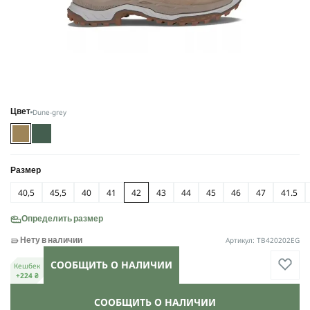
Dune-grey
Цвет
Размер
40,5
45,5
40
41
42
43
44
45
46
47
41.5
Определить размер
Артикул: TB420202EG
Нету в наличии
СООБЩИТЬ О НАЛИЧИИ
Кешбек
+224 ₴
СООБЩИТЬ О НАЛИЧИИ