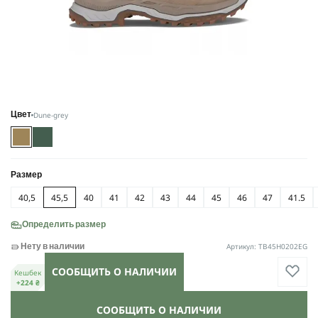
Dune-grey
Цвет
Размер
40,5
45,5
40
41
42
43
44
45
46
47
41.5
Определить размер
Артикул: TB45H0202EG
Нету в наличии
СООБЩИТЬ О НАЛИЧИИ
Кешбек
+224 ₴
СООБЩИТЬ О НАЛИЧИИ