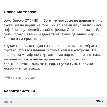
Описание товара
Lowa Innovo GTX MID — ботинки, которые не подведут ни в
окопе, ни на вершине горы, ни во время штурма любимой
кофейни за утренней дозой кофеина. Они выдержат всё:
грязь, дождь, камни и даже твои самые длинные марш-
броски в супермаркет.
Крутая фишка, которую ты точно оценишь — мембрана
гортекс. Это твоя личная система климат-контроля. Всё
благодаря мембране с крохотными порами: они настолько
маленькие, что вода не проникнет, но достаточно
большие, чтобы выпускать пар. Внутри сухо, снаружи
мокро — и так всегда.
Конструкция трёхслойная: снаружи текстиль, магическая
Читать полностью
мембрана посередине и комфортная подкладка внутри.
Принцип работы простой — когда тебе жарко, лишняя
влага испаряется через мембрану. А дождь и снег, сколько
Характеристики
бы они не старались, остаются снаружи.
Здесь всё серьёзно
Бренд
LOWA