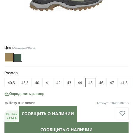
Seaweed/Dune
Цвет
Размер
40,5
45,5
40
41
42
43
44
45
46
47
41.5
Определить размер
Артикул: TB450102EG
Нету в наличии
СООБЩИТЬ О НАЛИЧИИ
Кешбек
+224 ₴
СООБЩИТЬ О НАЛИЧИИ