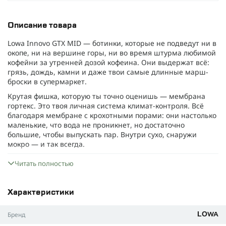
Описание товара
Lowa Innovo GTX MID — ботинки, которые не подведут ни в
окопе, ни на вершине горы, ни во время штурма любимой
кофейни за утренней дозой кофеина. Они выдержат всё:
грязь, дождь, камни и даже твои самые длинные марш-
броски в супермаркет.
Крутая фишка, которую ты точно оценишь — мембрана
гортекс. Это твоя личная система климат-контроля. Всё
благодаря мембране с крохотными порами: они настолько
маленькие, что вода не проникнет, но достаточно
большие, чтобы выпускать пар. Внутри сухо, снаружи
мокро — и так всегда.
Конструкция трёхслойная: снаружи текстиль, магическая
Читать полностью
мембрана посередине и комфортная подкладка внутри.
Принцип работы простой — когда тебе жарко, лишняя
влага испаряется через мембрану. А дождь и снег, сколько
Характеристики
бы они не старались, остаются снаружи.
Здесь всё серьёзно
Бренд
LOWA