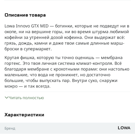
Описание товара
Lowa Innovo GTX MID — ботинки, которые не подведут ни в
окопе, ни на вершине горы, ни во время штурма любимой
кофейни за утренней дозой кофеина. Они выдержат всё:
грязь, дождь, камни и даже твои самые длинные марш-
броски в супермаркет.
Крутая фишка, которую ты точно оценишь — мембрана
гортекс. Это твоя личная система климат-контроля. Всё
благодаря мембране с крохотными порами: они настолько
маленькие, что вода не проникнет, но достаточно
большие, чтобы выпускать пар. Внутри сухо, снаружи
мокро — и так всегда.
Конструкция трёхслойная: снаружи текстиль, магическая
Читать полностью
мембрана посередине и комфортная подкладка внутри.
Принцип работы простой — когда тебе жарко, лишняя
влага испаряется через мембрану. А дождь и снег, сколько
Характеристики
бы они не старались, остаются снаружи.
Здесь всё серьёзно
Бренд
LOWA