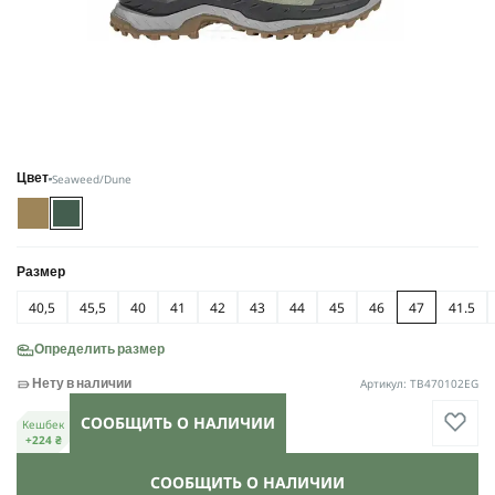
Seaweed/Dune
Цвет
Размер
40,5
45,5
40
41
42
43
44
45
46
47
41.5
Определить размер
Артикул: TB470102EG
Нету в наличии
СООБЩИТЬ О НАЛИЧИИ
Кешбек
+224 ₴
СООБЩИТЬ О НАЛИЧИИ