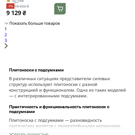
5
48
подсумков) с системой
10 022 ₴
-9%
быстрого сброса. Molle.
9 129 ₴
Цвет Койот.
Показать больше товаров
1
2
3
Плитоноски с подсумками
В различных ситуациях представители силовых
структур используют плитоноски с разной
конструкцией и функционалом. Одна из таких моделей
— с интегрированными подсумками.
Практичность и функциональность плитоносок с
подсумками
Плитоноска с подсумками — разновидность
тактических жилетов с прикреплёнными карманами.
Эта деталь расширяет функциональные возможности
Читать полностью