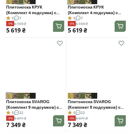
Плитоноска КРУК
Плитоноска КРУК
(Комплект 4 подсумка) с
(Комплект 4 подсумка) с
5
7
5
7
системой быстрого сброса.
системой быстрого сброса.
6 159 ₴
6 159 ₴
-9%
-9%
Molle. Цвет Олива.
Molle. Цвет Койот.
5 619 ₴
5 619 ₴
Плитоноска SVAROG
Плитоноска SVAROG
(Комплект 9 подсумков) с
(Комплект 9 подсумков) с
5
22
5
22
системой быстрого сброса.
системой быстрого сброса.
8 071 ₴
8 071 ₴
-9%
-9%
Molle. Цвет Койот.
Molle. Цвет Олива.
7 349 ₴
7 349 ₴